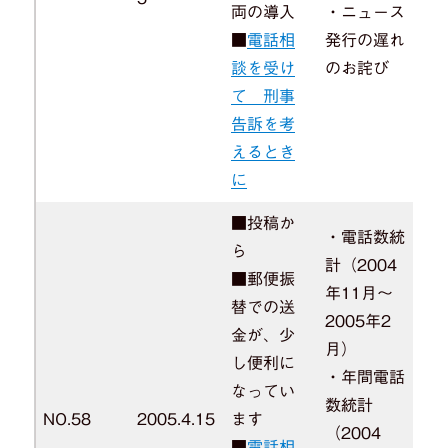
両の導入
・ニュース
■
電話相
発行の遅れ
談を受け
のお詫び
て 刑事
告訴を考
えるとき
に
■投稿か
・電話数統
ら
計（2004
■郵便振
年11月～
替での送
2005年2
金が、少
月）
し便利に
・年間電話
なってい
数統計
NO.58
2005.4.15
ます
（2004
■
電話相