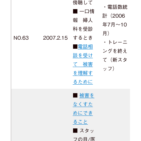
傍聴して
・電話数統
■ 一口情
計（2006
報 婦人
年7月～10
科を受診
月）
NO.63
2007.2.15
するとき
・トレーニ
■
電話相
ングを終え
談を受け
て（新スタ
て 被害
ッフ）
を理解す
るために
■
被害を
なくすた
めにでき
ること
■ スタッ
フの目/医