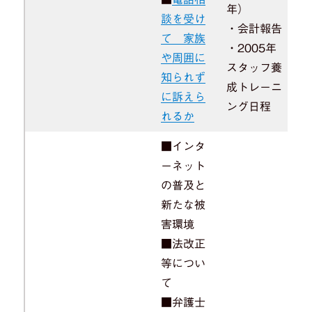
年）
談を受け
・会計報告
て 家族
・2005年
や周囲に
スタッフ養
知られず
成トレーニ
に訴えら
ング日程
れるか
■インタ
ーネット
の普及と
新たな被
害環境
■法改正
等につい
て
■弁護士