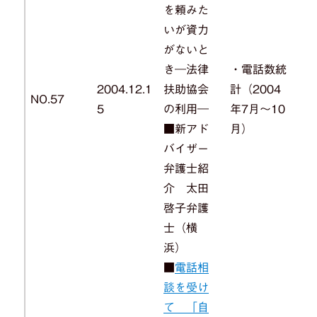
を頼みた
いが資力
がないと
き―法律
・電話数統
2004.12.1
扶助協会
計（2004
NO.57
5
の利用―
年7月～10
■新アド
月）
バイザー
弁護士紹
介 太田
啓子弁護
士（横
浜）
■
電話相
談を受け
て 「自