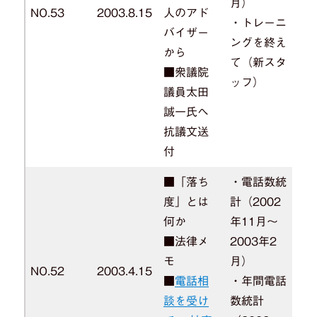
月）
NO.53
2003.8.15
人のアド
・トレーニ
バイザー
ングを終え
から
て（新スタ
■衆議院
ッフ）
議員太田
誠一氏へ
抗議文送
付
■「落ち
・電話数統
度」とは
計（2002
何か
年11月～
■法律メ
2003年2
モ
月）
NO.52
2003.4.15
■
電話相
・年間電話
談を受け
数統計