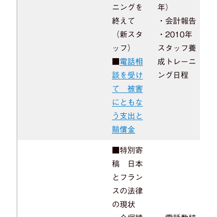
ニングを
年）
終えて
・会計報告
（新スタ
・2010年
ッフ）
スタッフ養
■
電話相
成トレーニ
談を受け
ング日程
て 被害
にともな
う支出と
賠償金
■特別寄
稿 日本
とフラン
スの法律
の現状