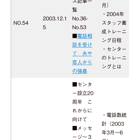
ス記事一
月）
覧
・2004年
2003.12.1
No.36-
NO.54
スタッフ養
5
No.53
成トレーニ
■
電話相
ング日程
談を受け
・センター
て 夫や
のトレーニ
恋人から
ングとは
の強姦
■センタ
ー設立20
周年 こ
れからに
・電話数統
向けて
計（2003
■メッセ
年3月～6
ージ～３