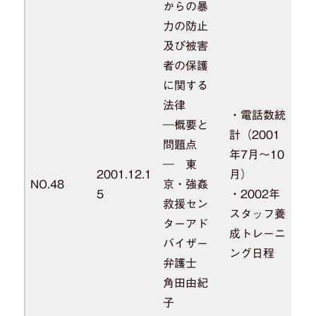
からの暴
力の防止
及び被害
者の保護
に関する
法律
・電話数統
―概要と
計（2001
問題点
年7月～10
― 東
2001.12.1
月）
NO.48
京・強姦
5
・2002年
救援セン
スタッフ養
ターアド
成トレーニ
バイザー
ング日程
弁護士
角田由紀
子