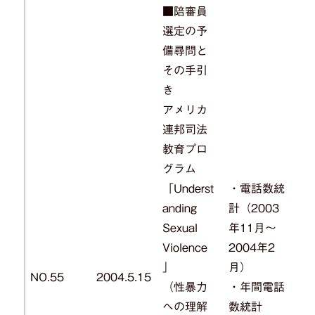
■陪審員
選定の予
備尋問と
その手引
き
アメリカ
連邦司法
教育プロ
グラム
「Underst
・電話数統
anding
計（2003
Sexual
年11月～
Violence
2004年2
」
月）
NO.55
2004.5.15
（性暴力
・年間電話
への理解
数統計