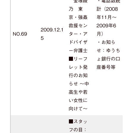
金塚綾
・電話数統
乃 東
計（2008
京・強姦
年11月～
救援セン
2009年6
2009.12.1
NO.69
ター・ア
月）
5
ドバイザ
・お知ら
ー弁護士
せ：ゆうち
■リーフ
ょ銀行の口
レット発
座番号等
行のお知
らせ ～中
高生や若
い女性に
向けて～
■スタッ
フの目：