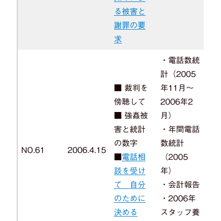
る被害と
謝罪の要
求
・電話数統
計（2005
■ 裁判を
年11月～
傍聴して
2006年2
■ 強姦被
月）
害と統計
・年間電話
の数字
数統計
NO.61
2006.4.15
■
電話相
（2005
談を受け
年）
て 自分
・会計報告
のために
・2006年
決める
スタッフ養