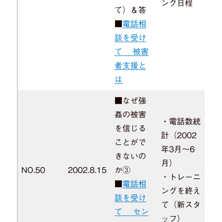
ング日程
て）＆答
■
電話相
談を受け
て 被害
者支援と
は
■なぜ強
姦の被害
・電話数統
を信じる
計（2002
ことがで
年3月～6
きないの
月）
NO.50
2002.8.15
か③
・トレーニ
■
電話相
ングを終え
談を受け
て（新スタ
て セン
ッフ）