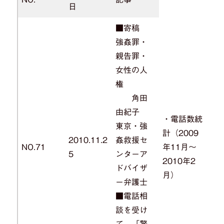
日
■寄稿
強姦罪・
親告罪・
女性の人
権
角田
由紀子
・電話数統
東京・強
計（2009
2010.11.2
姦救援セ
NO.71
年11月～
5
ンターア
2010年2
ドバイザ
月）
ー弁護士
■電話相
談を受け