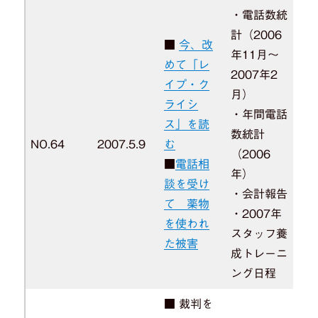
・電話数統
計（2006
■
今、改
年11月～
めて「レ
2007年2
イプ・ク
月）
ライシ
・年間電話
ス」を読
数統計
NO.64
2007.5.9
む
（2006
■
電話相
年）
談を受け
・会計報告
て 薬物
・2007年
を使われ
スタッフ養
た被害
成トレーニ
ング日程
■ 裁判を