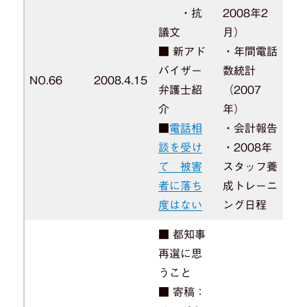
・抗
2008年2
議文
月）
■ 新アド
・年間電話
バイザー
数統計
NO.66
2008.4.15
弁護士紹
（2007
介
年）
■
電話相
・会計報告
談を受け
・2008年
て 被害
スタッフ養
者に落ち
成トレーニ
度はない
ング日程
■ 都知事
再選に思
うこと
■ 寄稿：