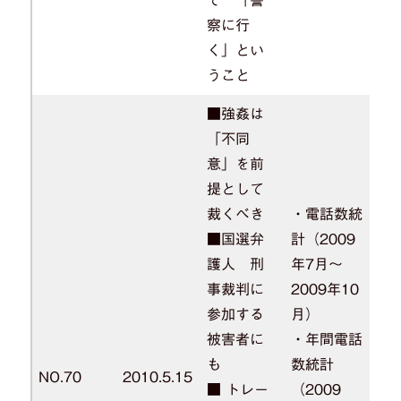
て 「警
察に行
く」とい
うこと
■強姦は
「不同
意」を前
提として
裁くべき
・電話数統
■国選弁
計（2009
護人 刑
年7月～
事裁判に
2009年10
参加する
月）
被害者に
・年間電話
も
数統計
NO.70
2010.5.15
■ トレー
（2009