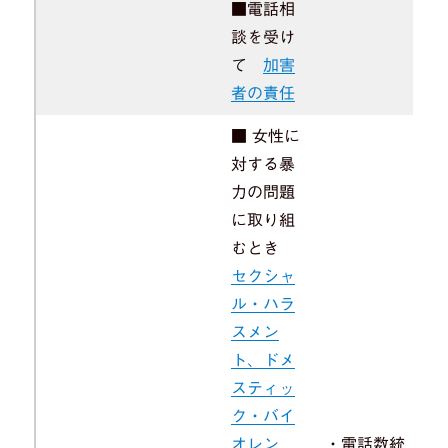
■電話相
談を受け
て
加害
者の責任
■ 女性に
対する暴
力の問題
に取り組
むとき
セクシャ
ル・ハラ
スメン
ト、ドメ
スティッ
ク・バイ
オレン
・電話数統