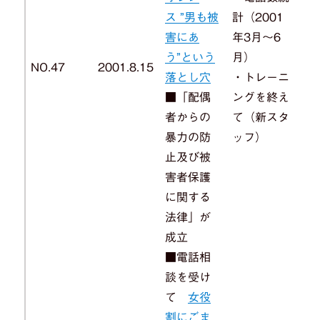
ス ”男も被
計（2001
害にあ
年3月～6
う”という
月）
NO.47
2001.8.15
落とし穴
・トレーニ
■「配偶
ングを終え
者からの
て（新スタ
暴力の防
ッフ）
止及び被
害者保護
に関する
法律」が
成立
■電話相
談を受け
て
女役
割にごま