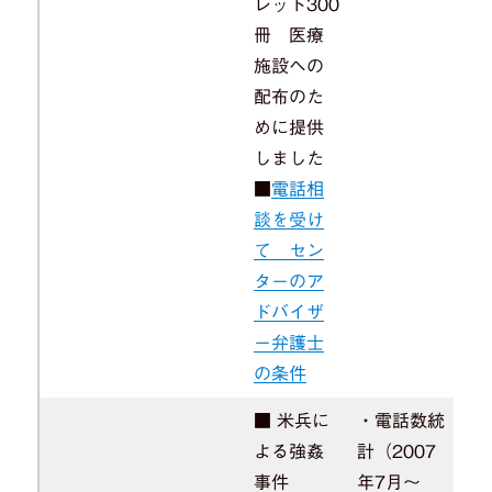
レット300
冊 医療
施設への
配布のた
めに提供
しました
■
電話相
談を受け
て セン
ターのア
ドバイザ
ー弁護士
の条件
■ 米兵に
・電話数統
よる強姦
計（2007
事件
年7月～