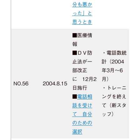
分も悪か
った」と
思うとき
■医療情
報
■ＤＶ防
・電話数統
止法が一
計（2004
部改正
年3月～6
に 12月2
月）
NO.56
2004.8.15
日施行
・トレーニ
■
電話相
ングを終え
談を受け
て（新スタ
て 自分
ッフ）
のための
選択