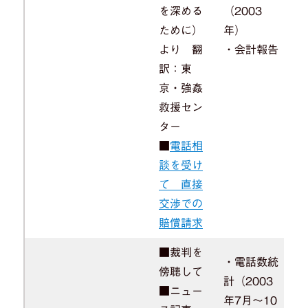
を深める
（2003
ために）
年）
より 翻
・会計報告
訳：東
京・強姦
救援セン
ター
■
電話相
談を受け
て 直接
交渉での
賠償請求
■裁判を
・電話数統
傍聴して
計（2003
■ニュー
年7月～10