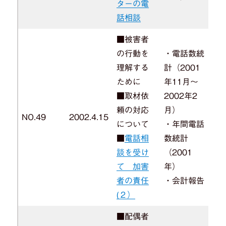
ターの電
話相談
■被害者
の行動を
・電話数統
理解する
計（2001
ために
年11月～
■取材依
2002年2
頼の対応
月）
NO.49
2002.4.15
について
・年間電話
■
電話相
数統計
談を受け
（2001
て 加害
年）
者の責任
・会計報告
(２）
■配偶者