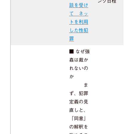
ング日程
談を受け
て ネッ
トを利用
した性犯
罪
■ なぜ強
姦は裁か
れないの
か
ま
ず、犯罪
定義の見
直しと、
「同意」
の解釈を