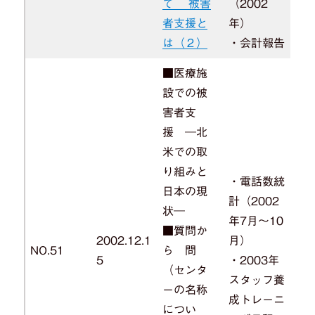
て 被害
（2002
者支援と
年）
は（２）
・会計報告
■医療施
設での被
害者支
援 ―北
米での取
り組みと
・電話数統
日本の現
計（2002
状―
年7月～10
■質問か
2002.12.1
月）
NO.51
ら 問
5
・2003年
（センタ
スタッフ養
ーの名称
成トレーニ
につい