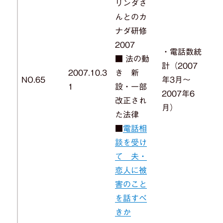
リンダさ
んとのカ
ナダ研修
2007
・電話数統
■ 法の動
計（2007
2007.10.3
き 新
NO.65
年3月～
1
設・一部
2007年6
改正され
月）
た法律
■
電話相
談を受け
て 夫・
恋人に被
害のこと
を話すべ
きか