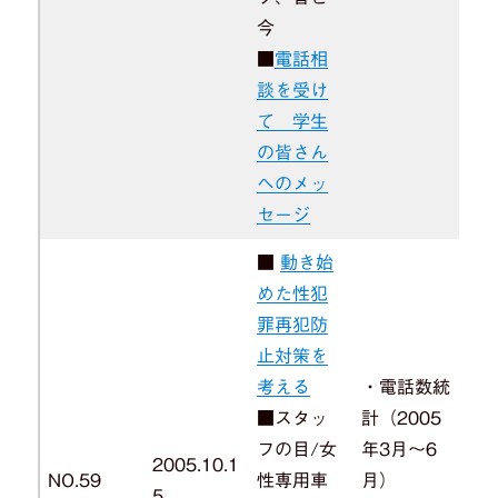
今
■
電話相
談を受け
て 学生
の皆さん
へのメッ
セージ
■
動き始
めた性犯
罪再犯防
止対策を
考える
・電話数統
■スタッ
計（2005
フの目/女
年3月～6
2005.10.1
NO.59
性専用車
月）
5