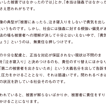
たいした被害ではなかったのでは｣とか､｢本当は強姦ではなかっ
さえ思われがちです。
の典型が｢被害にあったら､泣き寝入りをしないで勇気を出し
というものです。しかし、社会には強姦に対する根強い偏見が
法の場も被害者への理解が決して十分とはいえない中で、｢勇
ょう」というのは、無責任な押しつけです。
の十分な配慮と、正当な対応が保証されない現状は不問のま
を｢泣き寝入り」と決めつけるのも、責任のすり替えにほかな
｢第二の被害者を出さないため」という大義名分を出して告訴
､圧力をかけることとなり、それは筋違いです。問われるべき
の状況を許している社会そのものです。
われていると、被害が解らないばかりか、被害者に責任をすり
かけることになります。