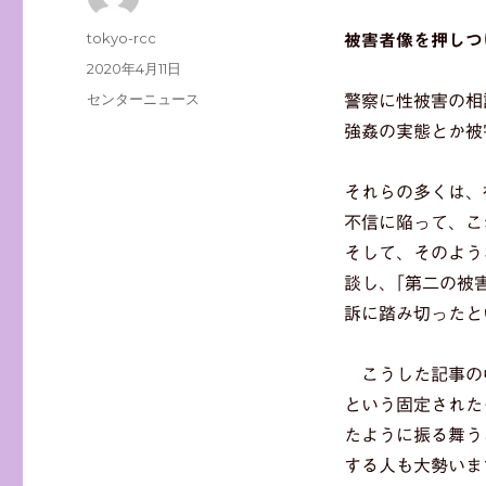
投
tokyo-rcc
被害者像を押しつ
稿
投
2020年4月11日
者
稿
カ
センターニュース
警察に性被害の相
日:
テ
強姦の実態とか被
ゴ
リ
ー
それらの多くは、
不信に陥って、こ
そして、そのよう
談し、｢第二の被
訴に踏み切ったと
こうした記事の
という固定された
たように振る舞う
する人も大勢いま