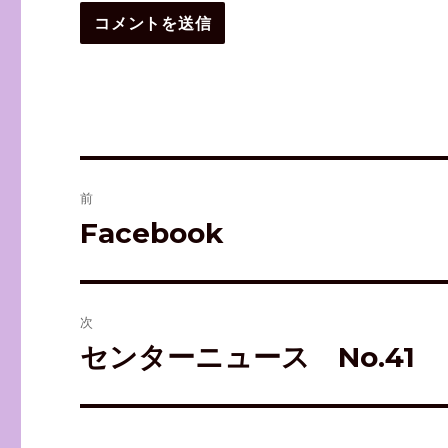
投
前
稿
Facebook
前
の
ナ
投
ビ
稿:
次
ゲ
センターニュース No.41
次
の
ー
投
シ
稿: