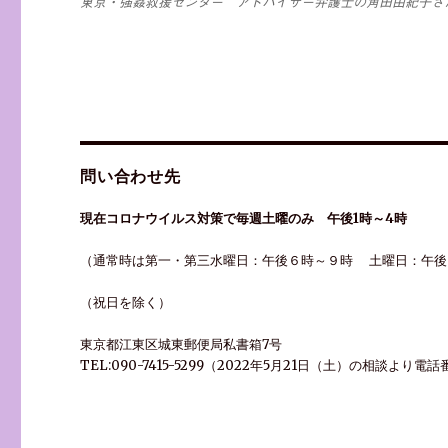
東京・強姦救援センター アドバイザー弁護士の角田由紀子さ
問い合わせ先
現在コロナウイルス対策で毎週土曜のみ 午後1時～4時
（通常時は第一・第三水曜日：午後６時～９時 土曜日：午後
（祝日を除く）
東京都江東区城東郵便局私書箱7号
TEL:090-7415-5299（2022年5月21日（土）の相談よ