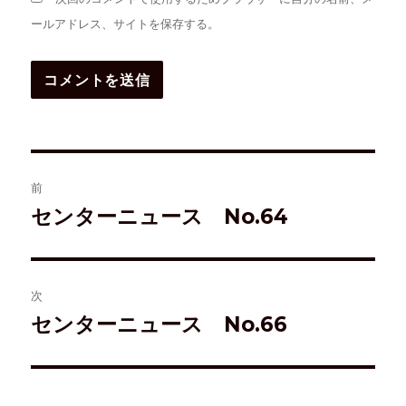
ールアドレス、サイトを保存する。
投
前
稿
センターニュース No.64
前
の
ナ
投
ビ
稿:
次
ゲ
センターニュース No.66
次
の
ー
投
シ
稿: